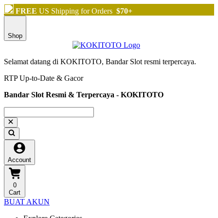
FREE
US Shipping for Orders
$70+
Shop
Selamat datang di KOKITOTO, Bandar Slot resmi terpercaya.
RTP Up-to-Date & Gacor
Bandar Slot Resmi & Terpercaya - KOKITOTO
Account
0
Cart
BUAT AKUN