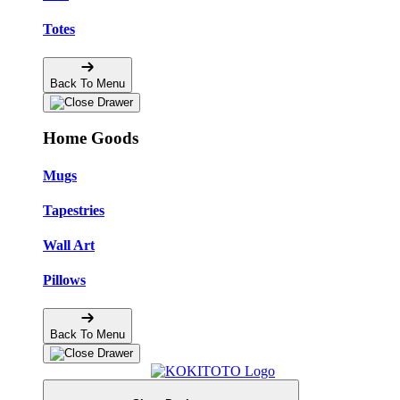
Totes
Back To Menu
Home Goods
Mugs
Tapestries
Wall Art
Pillows
Back To Menu