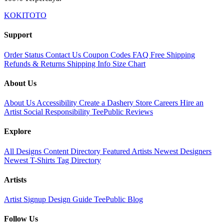
KOKITOTO
Support
Order Status
Contact Us
Coupon Codes
FAQ
Free Shipping
Refunds & Returns
Shipping Info
Size Chart
About Us
About Us
Accessibility
Create a Dashery Store
Careers
Hire an
Artist
Social Responsibility
TeePublic Reviews
Explore
All Designs
Content Directory
Featured Artists
Newest Designers
Newest T-Shirts
Tag Directory
Artists
Artist Signup
Design Guide
TeePublic Blog
Follow Us