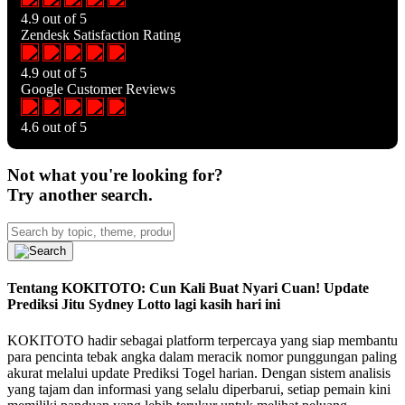
4.9 out of 5
Zendesk Satisfaction Rating
4.9 out of 5
Google Customer Reviews
4.6 out of 5
Not what you're looking for?
Try another search.
Tentang KOKITOTO: Cun Kali Buat Nyari Cuan! Update
Prediksi Jitu Sydney Lotto lagi kasih hari ini
KOKITOTO hadir sebagai platform terpercaya yang siap membantu
para pencinta tebak angka dalam meracik nomor punggungan paling
akurat melalui update Prediksi Togel harian. Dengan sistem analisis
yang tajam dan informasi yang selalu diperbarui, setiap pemain kini