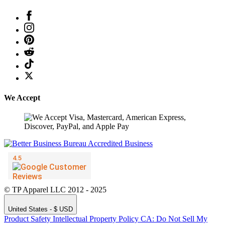
We Accept
© TP Apparel LLC 2012 - 2025
United States - $ USD
Product Safety
Intellectual Property Policy
CA: Do Not Sell My