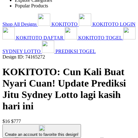
Explore Categories
Popular Products
Shop All Designs
KOKITOTO
KOKITOTO LOGIN
KOKITOTO DAFTAR
KOKITOTO TOGEL
SYDNEY LOTTO
PREDIKSI TOGEL
Design ID: 74165272
KOKITOTO: Cun Kali Buat
Nyari Cuan! Update Prediksi
Jitu Sydney Lotto lagi kasih
hari ini
$16
$777
Create an account to favorite this design!