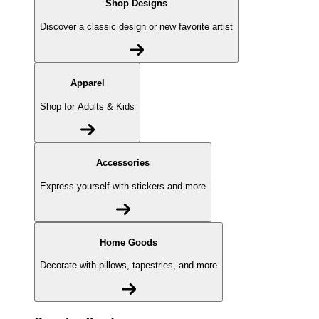
Shop Designs
Discover a classic design or new favorite artist
Apparel
Shop for Adults & Kids
Accessories
Express yourself with stickers and more
Home Goods
Decorate with pillows, tapestries, and more