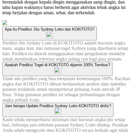
bermainlah dengan kepala dingin menggunakan uang dingin, dan
tahu kapan waktunya harus berhenti agar aktivitas tebak angka ini
tetap berjalan dengan aman, sehat, dan terkendali.
Apa itu Prediksi Jitu Sydney Lotto dari KOKITOTO?
Prediksi Jitu Sydney Lotto di KOKITOTO adalah bocoran angka
main, angka ikut, dan rumusan togel Sydney yang diperbarui setiap
hari. Prediksi ini diracik menggunakan data pengeluaran mutakhir
untuk memberikan referensi angka paling cun bagi para pemain.
Apakah Prediksi Togel di KOKITOTO dijamin 100% Tembus?
Tidak ada prediksi yang bisa menjamin kemenangan 100%. Racikan
angka dari KOKITOTO dibuat berdasarkan analisis data statistika
pasaran terdahulu untuk memperbesar peluang Anda meraih JP
Paus. Tetap gunakan prediksi ini sebagai perbandingan dengan
angka pribadi Anda.
Jam berapa Update Prediksi Sydney Lotto KOKITOTO dirilis?
Kami selalu memperbarui informasi dan bocoran angka jitu setiap
hari, beberapa jam sebelum pasaran Sydney Lotto ditutup. Pastikan
Anda selalu mengecek situs KOKITOTO secara berkala agar tidak