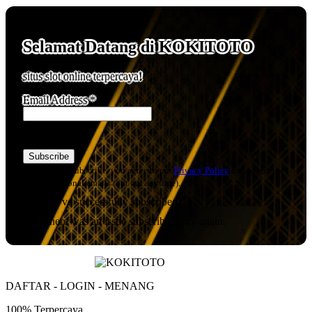
Selamat Datang di KOKITOTO
situs slot online terpercaya!
Email Address
*
By clicking Subscribe, you agree to our
Privacy Policy
and to receive
our promotional emails (opt out anytime).
You've successfully subscribed!
There was an issue subscribing, try again.
DAFTAR - LOGIN - MENANG
100% Terpercaya.